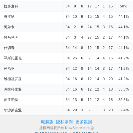
拉多麦科
34
9
8
17
17
1
16
50%
哥罗纳
34
10
9
15
15
4
15
44.1%
阿尔卡
34
2
8
24
15
3
16
44.1%
特马利卡
34
3
4
27
15
2
17
44.1%
什切青
34
14
8
12
15
2
17
44.1%
琴斯托霍瓦
34
26
6
2
14
4
16
41.2%
列治亚
34
12
8
14
14
3
17
41.2%
维德祖罗兹
34
16
6
12
14
0
20
41.2%
克拉科维亚
34
16
6
12
12
4
18
35.3%
皮亚斯特
34
13
9
12
12
4
18
35.3%
华沙莱吉亚
34
29
3
2
11
3
20
32.4%
电脑版
隐私条例
更多数据
捷报网版权所有 NowScore.com @