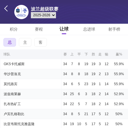
波兰超级联赛
让球
积分
赛程
总进球
射手榜
总
主
客
球队
赛
上
平
下
胜
走
输
赢%
GKS卡托威斯
34
7
8
19
19
3
12
55.9%
华沙普洛克
34
8
8
18
19
2
13
55.9%
莫托路宾
34
6
5
23
19
1
14
55.9%
波兹南莱赫
34
25
6
3
18
2
14
52.9%
扎布热矿工
34
22
5
7
18
2
14
52.9%
卢宾扎格勒比
34
8
5
21
17
5
12
50%
比亚韦斯托克雅盖隆
34
19
10
5
17
5
12
50%